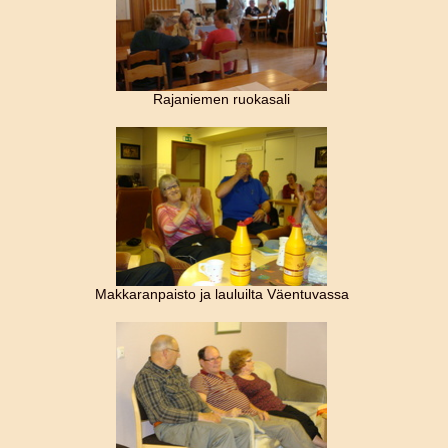
Rajaniemen ruokasali
Makkaranpaisto ja lauluilta Väentuvassa