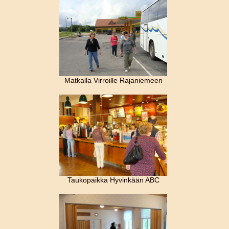
Matkalla Virroille Rajaniemeen
Taukopaikka Hyvinkään ABC