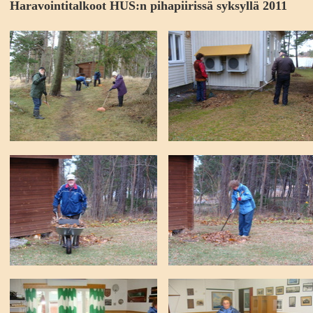
Haravointitalkoot HUS:n pihapiirissä syksyllä 2011