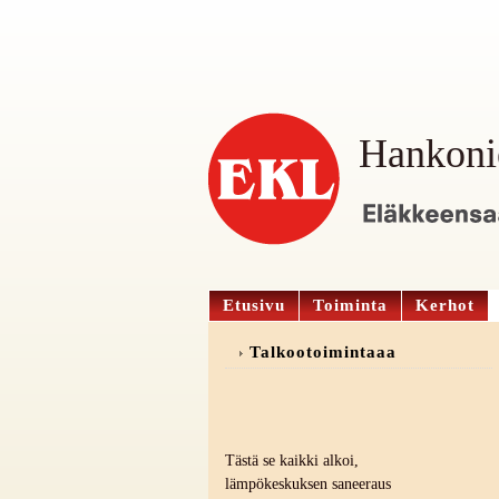
Hankoni
Etusivu
Toiminta
Kerhot
Talkootoimintaaa
Tästä se kaikki alkoi,
lämpökeskuksen saneeraus