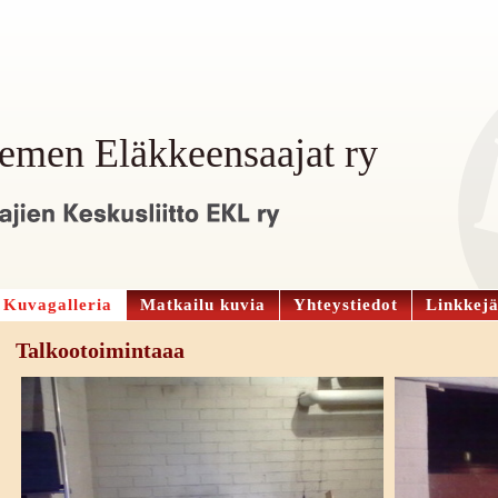
emen Eläkkeensaajat ry
Kuvagalleria
Matkailu kuvia
Yhteystiedot
Linkkej
Talkootoimintaaa